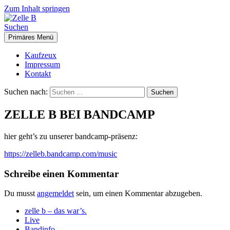
Zum Inhalt springen
Suchen
Primäres Menü
Zelle B
Kaufzeux
Impressum
Kontakt
Suchen nach:
ZELLE B BEI BANDCAMP
hier geht’s zu unserer bandcamp-präsenz:
https://zelleb.bandcamp.com/music
Schreibe einen Kommentar
Du musst
angemeldet
sein, um einen Kommentar abzugeben.
zelle b – das war’s.
Live
Punk Rock aus Bielefeld
Bandinfo